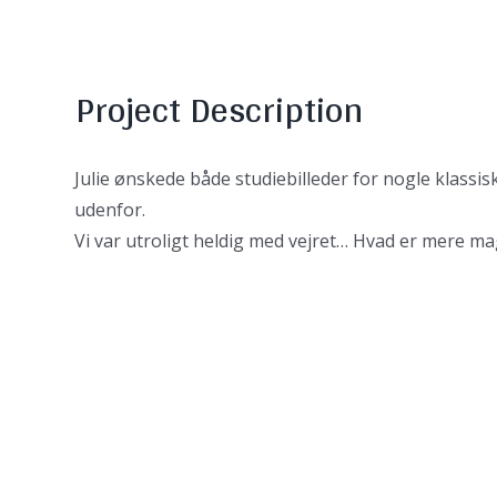
View
Larger
Image
Project Description
Julie ønskede både studiebilleder for nogle klassi
udenfor.
Vi var utroligt heldig med vejret… Hvad er mere m