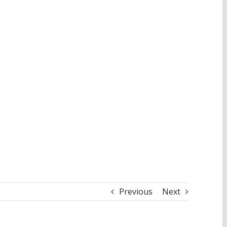
N STIL
JEG TILBYDER
PRISER OG FAQ
KONTAKT
Previous
Next