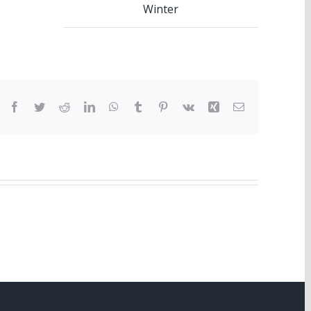
Winter
Facebook
Twitter
Reddit
LinkedIn
WhatsApp
Tumblr
Pinterest
Vk
Xing
E-
mail