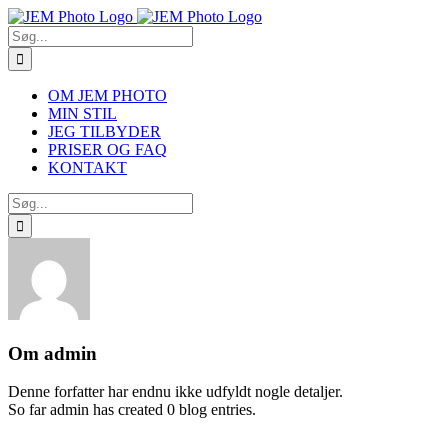
Skip
to
Søg
content
efter:
OM JEM PHOTO
MIN STIL
JEG TILBYDER
PRISER OG FAQ
KONTAKT
Søg
efter:
Om
admin
Denne forfatter har endnu ikke udfyldt nogle detaljer.
So far admin has created 0 blog entries.