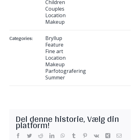
Children
Couples
Location
Makeup
Categories:
Bryllup
Feature
Fine art
Location
Makeup
Parfotografering
Summer
Del denne historie, Vælg din
platform!
Facebook
Twitter
Reddit
LinkedIn
WhatsApp
Tumblr
Pinterest
Vk
Xing
E-