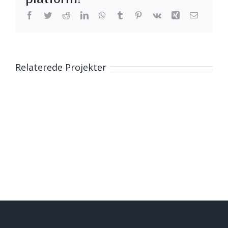
Facebook
Twitter
Reddit
LinkedIn
WhatsApp
Tumblr
Pinterest
Vk
Xing
E-
mail
Relaterede Projekter