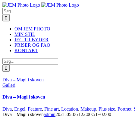
Skip
to
Søg
content
efter:
OM JEM PHOTO
MIN STIL
JEG TILBYDER
PRISER OG FAQ
KONTAKT
Søg
efter:
Diva – Magi i skoven
Galleri
Diva – Magi i skoven
Diva
,
Engel
,
Feature
,
Fine art
,
Location
,
Makeup
,
Plus size
,
Portræt
,
Diva – Magi i skoven
admin
2021-05-06T22:00:51+02:00