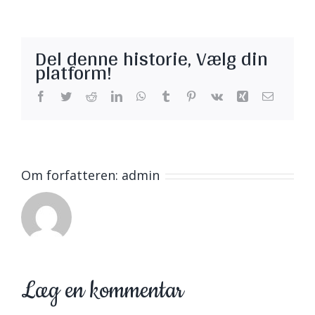
Del denne historie, Vælg din
platform!
Facebook
Twitter
Reddit
LinkedIn
WhatsApp
Tumblr
Pinterest
Vk
Xing
E-
mail
Om forfatteren:
admin
Læg en kommentar