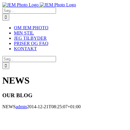
Skip
to
Søg
content
efter:
OM JEM PHOTO
MIN STIL
JEG TILBYDER
PRISER OG FAQ
KONTAKT
Søg
efter:
NEWS
OUR BLOG
NEWS
admin
2014-12-21T08:25:07+01:00